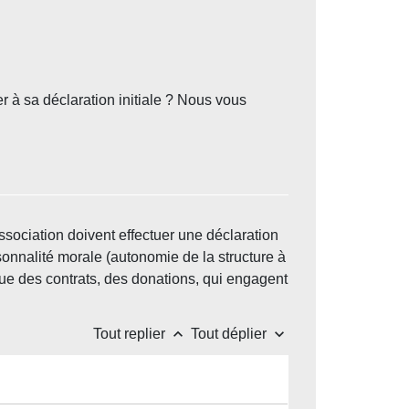
er à sa déclaration initiale ? Nous vous
ssociation doivent effectuer une déclaration
rsonnalité morale (autonomie de la structure à
 que des contrats, des donations, qui engagent
keyboard_arrow_up
keyboard_arrow_down
Tout replier
Tout déplier