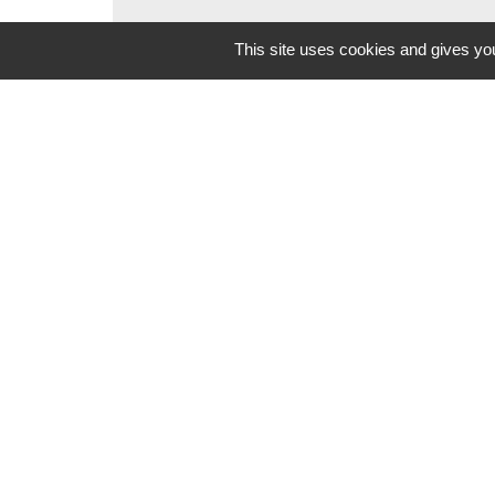
This site uses cookies and gives you
Contacts
Commune de Beauvoir
1 place Beauvoir
60120 Beauvoir - FRANCE
+33 3 44 80 12 82
Contact par formulaire
Mentions légales
-
Politique de confidenti