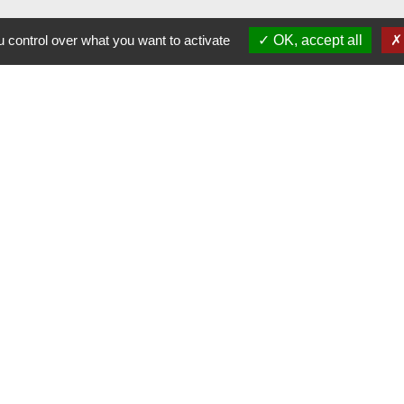
 control over what you want to activate
OK, accept all
alité
-
Accessibilité
-
Plan du site
-
Gestion des cookie
Site créé en partenariat avec Réseau des Communes