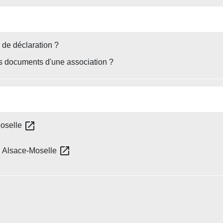
r de déclaration ?
es documents d'une association ?
open_in_new
Moselle
open_in_new
en Alsace-Moselle