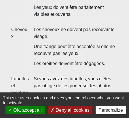
Les yeux doivent être parfaitement
visibles et ouverts.
Cheveu
Les cheveux ne doivent pas recouvrir le
x
visage.
Une frange peut être acceptée si elle ne
recouvre pas les yeux.
Les oreilles doivent être dégagées.
Lunettes
Si vous avez des lunettes, vous n'êtes
et
pas obligé de les porter sur les photos.
monture
Par contre, si vous les portez :
This site uses cookies and gives you control over what you want
s
to activate
La monture ne doit pas être épaisse et
OK, accept all
Deny all cookies
Personalize
ne pas masquer les yeux
Les verres doivent être ni teintés, ni
colorés et sans reflet