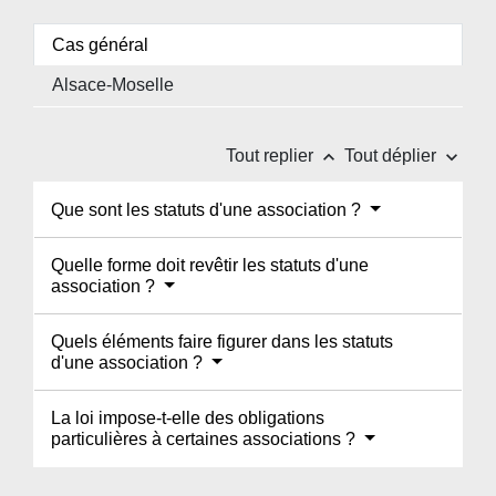
Cas général
Alsace-Moselle
keyboard_arrow_up
keyboard_arrow_down
Tout replier
Tout déplier
Que sont les statuts d'une association ?
Quelle forme doit revêtir les statuts d'une
association ?
Quels éléments faire figurer dans les statuts
d'une association ?
La loi impose-t-elle des obligations
particulières à certaines associations ?