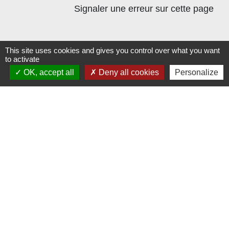
Signaler une erreur sur cette page
This site uses cookies and gives you control over what you want
to activate
Contacts
OK, accept all
Deny all cookies
Personalize
Commune de Beauvoir
1 place Beauvoir
60120 Beauvoir - FRANCE
+33 3 44 80 12 82
Contact par formulaire
Mentions légales
-
Politique de confidentialité
-
Accessibilité
-
Plan du site
-
Gestion des cookies