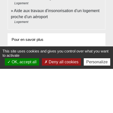
Logement
Aide aux travaux d'insonorisation d'un logement
proche d'un aéroport
Logement
Pour en savoir plus
This site uses cookies and gives you control over what you want
open_in_new
Confort et qualité d'usage dans les bâtiments
to activate
Ministère chargé de l'environnement
OK, accept all
Deny all cookies
Personalize
Signaler une erreur sur cette page
Contacts