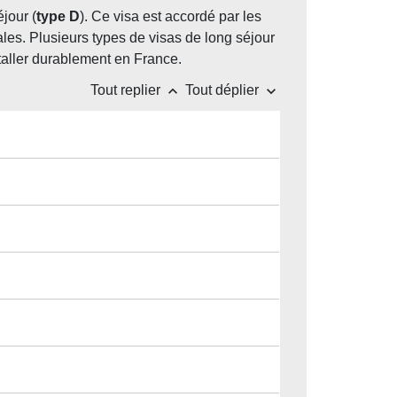
jour (
type D
). Ce visa est accordé par les
iales. Plusieurs types de visas de long séjour
staller durablement en France.
keyboard_arrow_up
keyboard_arrow_down
Tout replier
Tout déplier