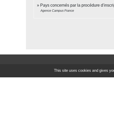
Pays concernés par la procédure d'inscr
Agence Campus France
Contacts
This site uses cookies and gives you
Commune de Beauvoir
1 place Beauvoir
60120 Beauvoir - FRANCE
+33 3 44 80 12 82