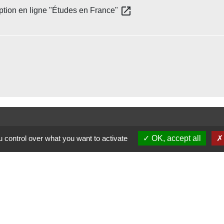
open_in_new
iption en ligne "Études en France"
 control over what you want to activate
OK, accept all