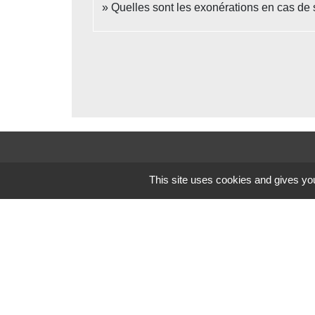
Quelles sont les exonérations en cas de
Contacts
This site uses cookies and gives you
Commune de Beauvoir
1 place Beauvoir
60120 Beauvoir - FRANCE
+33 3 44 80 12 82
Contact par formulaire