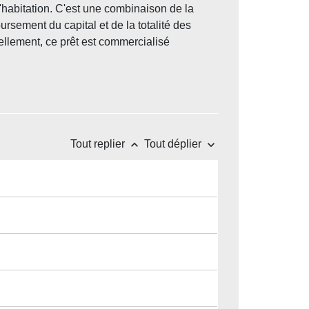
'habitation. C'est une combinaison de la
ursement du capital et de la totalité des
uellement, ce prêt est commercialisé
keyboard_arrow_up
keyboard_arrow_down
Tout replier
Tout déplier