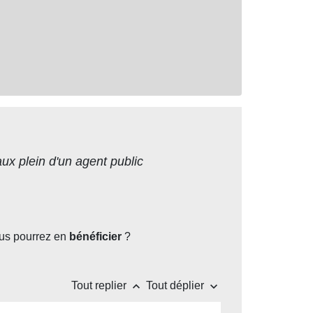
aux plein d'un agent public
ous pourrez en
bénéficier
?
keyboard_arrow_up
keyboard_arrow_down
Tout replier
Tout déplier