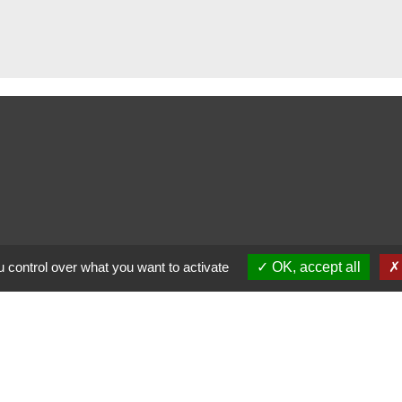
 control over what you want to activate
OK, accept all
alité
-
Accessibilité
-
Plan du site
-
Gestion des cookie