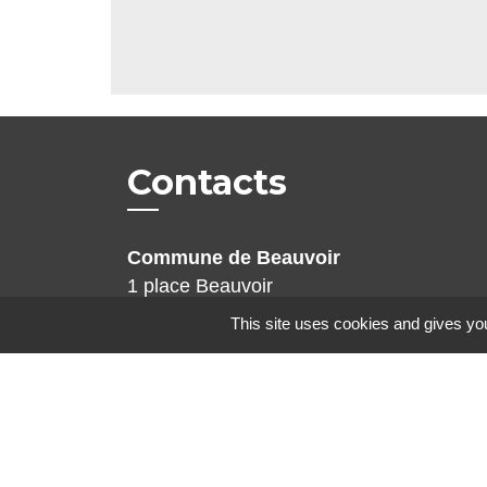
Contacts
Commune de Beauvoir
1 place Beauvoir
60120 Beauvoir - FRANCE
This site uses cookies and gives you
+33 3 44 80 12 82
Contact par formulaire
Mentions légales
-
Politique de confidenti