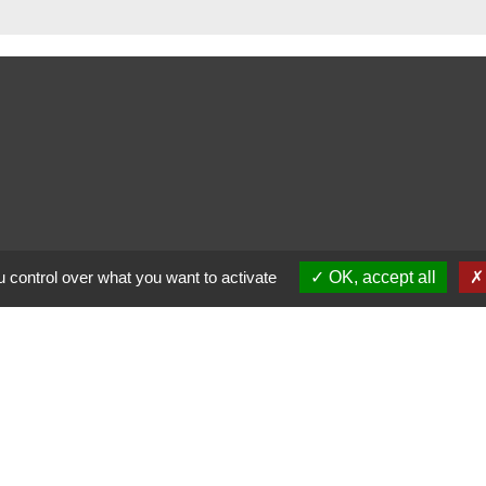
 control over what you want to activate
OK, accept all
alité
-
Accessibilité
-
Plan du site
-
Gestion des cookie
Site créé en partenariat avec Réseau des Communes