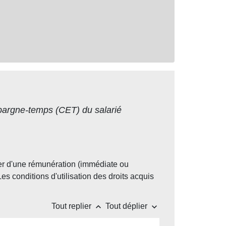
argne-temps (CET) du salarié
er d'une rémunération (immédiate ou
s conditions d'utilisation des droits acquis
keyboard_arrow_up
keyboard_arrow_down
Tout replier
Tout déplier