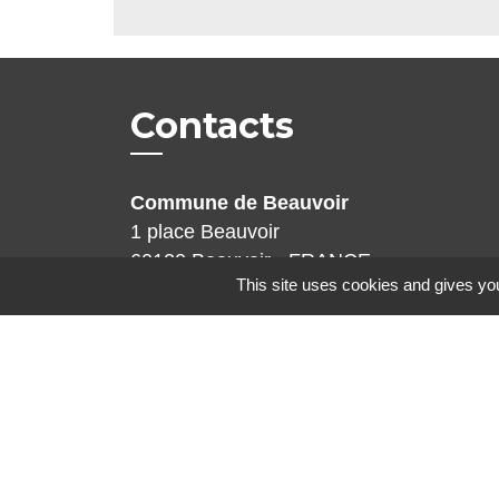
Contacts
Commune de Beauvoir
1 place Beauvoir
60120 Beauvoir - FRANCE
This site uses cookies and gives you
+33 3 44 80 12 82
Contact par formulaire
Mentions légales
-
Politique de confidenti