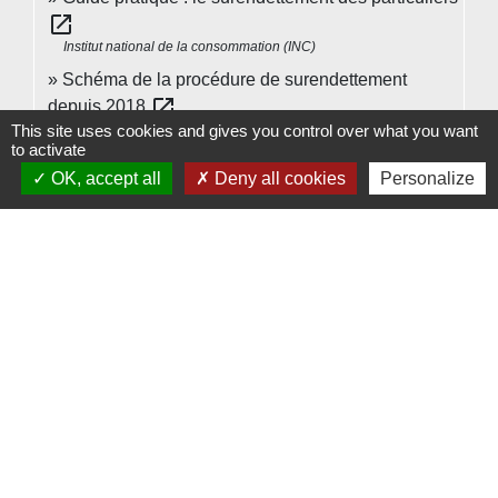
open_in_new
Institut national de la consommation (INC)
Schéma de la procédure de surendettement
open_in_new
depuis 2018
This site uses cookies and gives you control over what you want
Banque de France
to activate
OK, accept all
Deny all cookies
Personalize
Signaler une erreur sur cette page
Contacts
Commune de Beauvoir
1 place Beauvoir
60120 Beauvoir - FRANCE
+33 3 44 80 12 82
Contact par formulaire