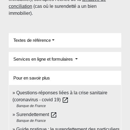
conciliation
(cas où le surendetté a un bien
immobilier).
Textes de référence
Services en ligne et formulaires
Pour en savoir plus
Questions-réponses liées à la crise sanitaire
open_in_new
(coronavirus - covid 19)
Banque de France
open_in_new
Surendettement
Banque de France
Guide pratique : le surendettement des particuliers