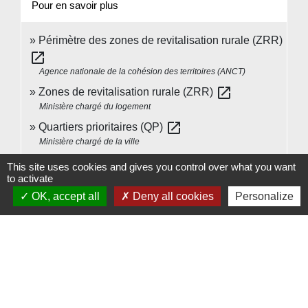
Pour en savoir plus
Périmètre des zones de revitalisation rurale (ZRR)
open_in_new
Agence nationale de la cohésion des territoires (ANCT)
open_in_new
Zones de revitalisation rurale (ZRR)
Ministère chargé du logement
open_in_new
Quartiers prioritaires (QP)
Ministère chargé de la ville
Votre adresse est-elle un quartier prioritaire de la
This site uses cookies and gives you control over what you want
open_in_new
politique de la ville ?
to activate
Ministère chargé de la ville
OK, accept all
Deny all cookies
Personalize
Signaler une erreur sur cette page