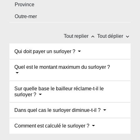
Province
Outre-mer
keyboard_arrow_up
keyboard_arrow_down
Tout replier
Tout déplier
Qui doit payer un surloyer ?
Quel est le montant maximum du surloyer ?
Sur quelle base le bailleur réclame-t-il le
surloyer ?
Dans quel cas le surloyer diminue-t-il ?
Comment est calculé le surloyer ?