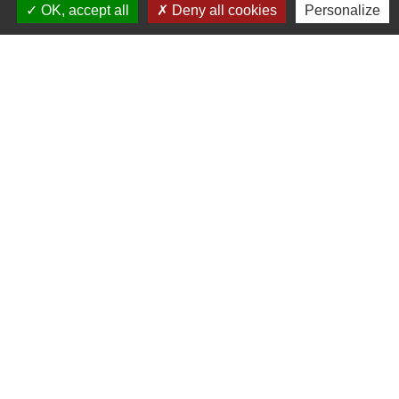
OK, accept all
Deny all cookies
Personalize
Contacts
Commune de Beauvoir
1 place Beauvoir
60120 Beauvoir - FRANCE
+33 3 44 80 12 82
Contact par formulaire
Mentions légales
-
Politique de confidentialité
-
Accessibilité
-
Plan du site
-
Gestion des cookies
Site créé en partenariat avec Réseau des Communes