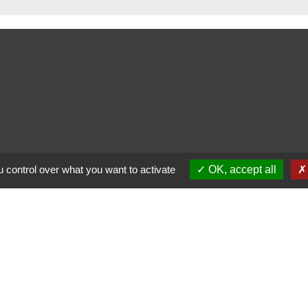
 control over what you want to activate
OK, accept all
alité
-
Accessibilité
-
Plan du site
-
Gestion des cookie
Site créé en partenariat avec Réseau des Communes