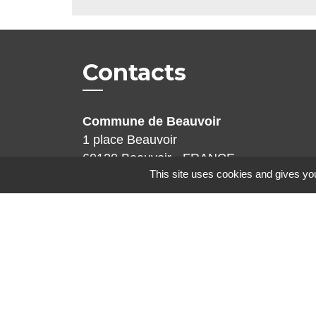
Contacts
Commune de Beauvoir
1 place Beauvoir
60120 Beauvoir - FRANCE
This site uses cookies and gives you
+33 3 44 80 12 82
Contact par formulaire
Mentions légales
-
Politique de confidenti