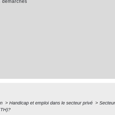
s démarches
on
>
Handicap et emploi dans le secteur privé
>
Secteur 
ETH)?