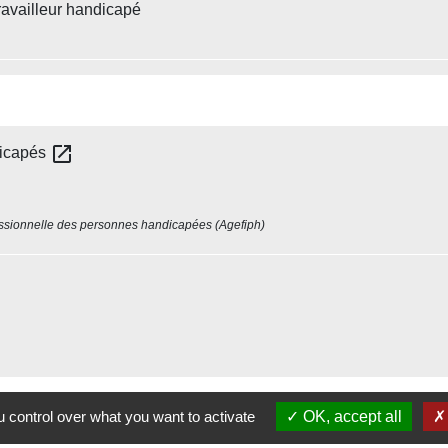
ravailleur handicapé
open_in_new
dicapés
fessionnelle des personnes handicapées (Agefiph)
 control over what you want to activate
OK, accept all