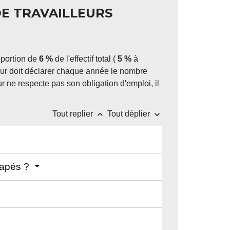
DE TRAVAILLEURS
oportion de
6 %
de l'effectif total (
5 %
à
yeur doit déclarer chaque année le nombre
ur ne respecte pas son obligation d'emploi, il
keyboard_arrow_up
keyboard_arrow_down
Tout replier
Tout déplier
icapés ?