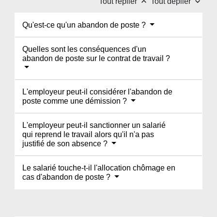
keyboard_arrow_up
keyboard_arrow_down
Tout replier
Tout déplier
Qu'est-ce qu'un abandon de poste ?
Quelles sont les conséquences d'un
abandon de poste sur le contrat de travail ?
L'employeur peut-il considérer l'abandon de
poste comme une démission ?
L'employeur peut-il sanctionner un salarié
qui reprend le travail alors qu'il n'a pas
justifié de son absence ?
Le salarié touche-t-il l'allocation chômage en
cas d'abandon de poste ?