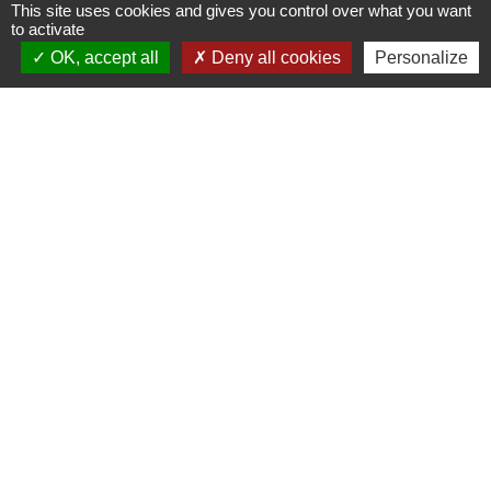
This site uses cookies and gives you control over what you want
to activate
Signaler une erreur sur cette page
OK, accept all
Deny all cookies
Personalize
Contacts
Commune de Beauvoir
1 place Beauvoir
60120 Beauvoir - FRANCE
+33 3 44 80 12 82
Contact par formulaire
Mentions légales
-
Politique de confidentialité
-
Accessibilité
-
Plan du site
-
Gestion des cookies