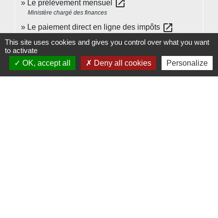
open_in_new
Le prélèvement mensuel
Ministère chargé des finances
open_in_new
Le paiement direct en ligne des impôts
Ministère chargé des finances
This site uses cookies and gives you control over what you want
to activate
OK, accept all
Deny all cookies
Personalize
Signaler une erreur sur cette page
Contacts
Commune de Beauvoir
1 place Beauvoir
60120 Beauvoir - FRANCE
+33 3 44 80 12 82
Contact par formulaire