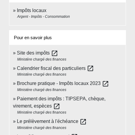
Impôts locaux
Argent - Impôts - Consommation
Pour en savoir plus
open_in_new
Site des impôts
Ministère chargé des finances
open_in_new
Calendrier fiscal des particuliers
Ministère chargé des finances
open_in_new
Brochure pratique - Impôts locaux 2023
Ministère chargé des finances
Paiement des impôts : TIPSEPA, chèque,
open_in_new
virement, espèces
Ministère chargé des finances
open_in_new
Le prélèvement à l'échéance
Ministère chargé des finances