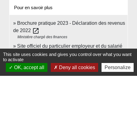
Pour en savoir plus
Brochure pratique 2023 - Déclaration des revenus
open_in_new
de 2022
Ministère chargé des finances
Site officiel du particulier employeur et du salarié
open_in_new
This site uses cookies and gives you control over what you want
to activate
Urssaf Caisse nationale (ex-Acoss)
OK, accept all
Deny all cookies
Personalize
Signaler une erreur sur cette page
Contacts
Commune de Beauvoir
1 place Beauvoir