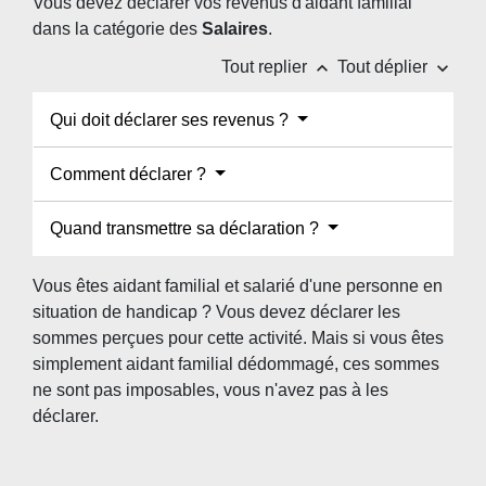
Vous devez déclarer vos revenus d'aidant familial
dans la catégorie des
Salaires
.
keyboard_arrow_up
keyboard_arrow_down
Tout replier
Tout déplier
Qui doit déclarer ses revenus ?
Comment déclarer ?
Quand transmettre sa déclaration ?
Vous êtes aidant familial et salarié d'une personne en
situation de handicap ? Vous devez déclarer les
sommes perçues pour cette activité. Mais si vous êtes
simplement aidant familial dédommagé, ces sommes
ne sont pas imposables, vous n'avez pas à les
déclarer.