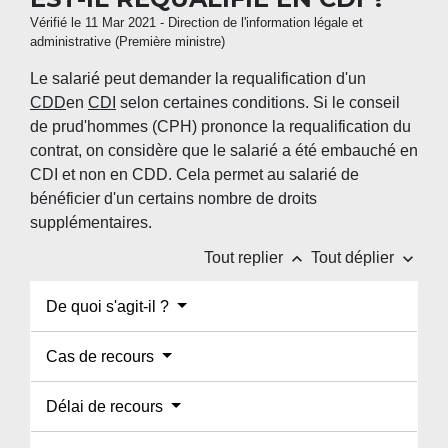
Vérifié le 11 Mar 2021 - Direction de l'information légale et
administrative (Première ministre)
Le salarié peut demander la requalification d'un
CDD
en
CDI
selon certaines conditions. Si le conseil
de prud'hommes (CPH) prononce la requalification du
contrat, on considère que le salarié a été embauché en
CDI et non en CDD. Cela permet au salarié de
bénéficier d'un certains nombre de droits
supplémentaires.
keyboard_arrow_up
keyboard_arrow_down
Tout replier
Tout déplier
De quoi s'agit-il ?
Cas de recours
Délai de recours