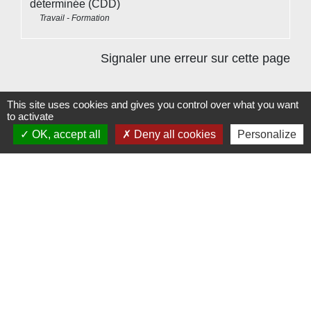
déterminée (CDD)
Travail - Formation
Signaler une erreur sur cette page
This site uses cookies and gives you control over what you want
to activate
OK, accept all
Deny all cookies
Personalize
Contacts
Commune de Beauvoir
1 place Beauvoir
60120 Beauvoir - FRANCE
+33 3 44 80 12 82
Contact par formulaire
Mentions légales
-
Politique de confidentialité
-