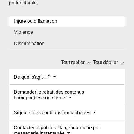
porter plainte.
Injure ou diffamation
Violence
Discrimination
keyboard_arrow_up
keyboard_arrow_down
Tout replier
Tout déplier
De quoi s'agit-il ?
Demander le retrait des contenus
homophobes sur internet
Signaler des contenus homophobes
Contacter la police et la gendarmerie par
messagerie instantanée