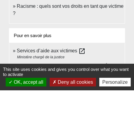
Racisme : quels sont vos droits en tant que victime
?
Pour en savoir plus
open_in_new
Services d’aide aux victimes
Ministère chargé de la justice
Contre l'homophobie et la transphobie à l'École
This site uses cookies and gives you control over what you want
open_in_new
to activate
Ministère chargé de l'éducation
OK, accept all
Deny all cookies
Personalize
Signaler une erreur sur cette page