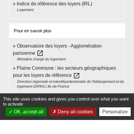
Indice de référence des loyers (IRL)
Logement
Pour en savoir plus
Observatoire des loyers - Agglomération
open_in_new
parisienne
Ministère chargé du logement
Plaine Commune : les secteurs géographiques
open_in_new
pour les loyers de référence
Direction régionale et interdépartementale de l'hébergement et du
logement (DRIHL) Ile-de-France
Article 140 de la loi n°2018-1021 du 23 novembre
This site uses cookies and gives you control over what you want
open_in_new
2018
to activate
Legifrance
OK, accept all
Deny all cookies
Personalize
Tout savoir sur l'encadrement des loyers sur le
open_in_new
territoire de Plaine Commune
Direction régionale et interdépartementale de l'hébergement et du