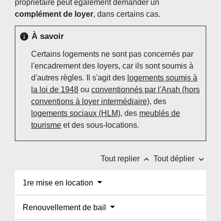
propriétaire peut également demander un
complément de loyer
, dans certains cas.
À savoir
info
Certains logements ne sont pas concernés par
l'encadrement des loyers, car ils sont soumis à
d'autres règles. Il s'agit des
logements soumis à
la loi de 1948
ou
conventionnés par l'Anah (hors
conventions à loyer intermédiaire)
, des
logements sociaux (HLM)
, des
meublés de
tourisme
et des sous-locations.
keyboard_arrow_up
keyboard_arrow_down
Tout replier
Tout déplier
1re mise en location
Renouvellement de bail