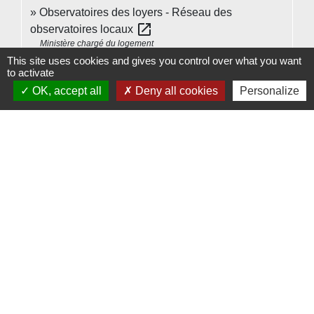
Observatoires des loyers - Réseau des
open_in_new
observatoires locaux
Ministère chargé du logement
This site uses cookies and gives you control over what you want
Article 140 de la loi n°2018-1021 du 23 novembre
to activate
open_in_new
2018
OK, accept all
Deny all cookies
Personalize
Legifrance
Interdiction de location et gel des loyers des
open_in_new
passoires énergétiques
Ministère chargé de l'environnement
Signaler une erreur sur cette page
Contacts
Commune de Beauvoir