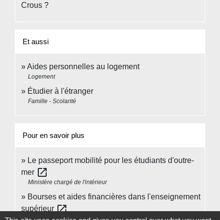
Crous ?
Et aussi
Aides personnelles au logement
Logement
Étudier à l'étranger
Famille - Scolarité
Pour en savoir plus
Le passeport mobilité pour les étudiants d'outre-
open_in_new
mer
Ministère chargé de l'intérieur
Bourses et aides financières dans l'enseignement
open_in_new
supérieur
Centre national des œuvres universitaires et scolaires (Cnous)