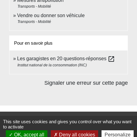
Mesures antipollution
Transports - Mobilité
Vendre ou donner son véhicule
Transports - Mobilité
Pour en savoir plus
open_in_new
Les garagistes en 20 questions-réponses
Institut national de la consommation (INC)
Signaler une erreur sur cette page
Contacts
This site uses cookies and gives you control over what you want
to activate
Commune de Beauvoir
OK, accept all
Deny all cookies
Personalize