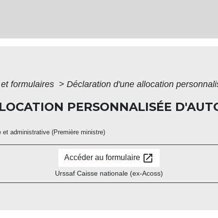
 et formulaires
>
Déclaration d'une allocation personnal
LLOCATION PERSONNALISÉE D'AUT
e et administrative (Première ministre)
open_in_new
Accéder au formulaire
Urssaf Caisse nationale (ex-Acoss)