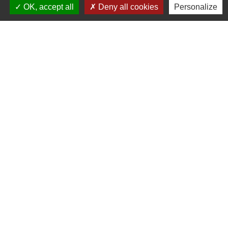
OK, accept all
Deny all cookies
Personalize
Contacts
Commune de Beauvoir
1 place Beauvoir
60120 Beauvoir - FRANCE
+33 3 44 80 12 82
Contact par formulaire
Mentions légales
-
Politique de confidentialité
-
Accessibilité
-
Plan du site
-
Gestion des cookies
Site créé en partenariat avec Réseau des Communes