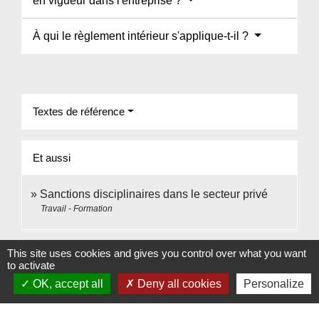
en vigueur dans l'entreprise ?
À qui le règlement intérieur s'applique-t-il ?
Textes de référence
Et aussi
Sanctions disciplinaires dans le secteur privé
Travail - Formation
Signaler une erreur sur cette page
This site uses cookies and gives you control over what you want
to activate
OK, accept all
Deny all cookies
Personalize