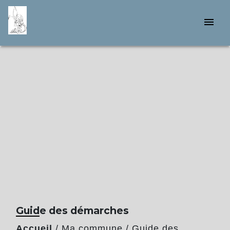
menu
Guide des démarches
Accueil
/
Ma commune
/
Guide des