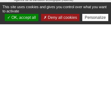
Agence de la transition écologique (Ademe)
This site uses cookies and gives you control over what you want
to activate
Signaler une erreur sur cette page
OK, accept all
Deny all cookies
Personalize
Contacts
Commune de Beauvoir
1 place Beauvoir
60120 Beauvoir - FRANCE
+33 3 44 80 12 82
Contact par formulaire
Mentions légales
-
Politique de confidentialité
-
Accessibilité
-
Plan du site
-
Gestion des cookies