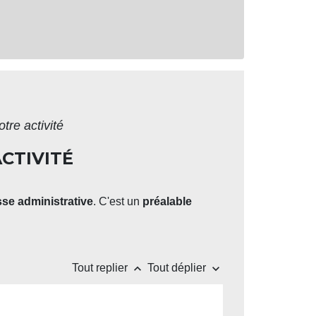
otre activité
ACTIVITÉ
se administrative
. C'est un
préalable
keyboard_arrow_up
keyboard_arrow_down
Tout replier
Tout déplier