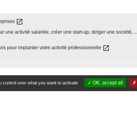
open_in_new
reprises
une activité salariée, créer une start-up, diriger une société, ..
open_in_new
ris pour implanter votre activité professionnelle
 control over what you want to activate
OK, accept all