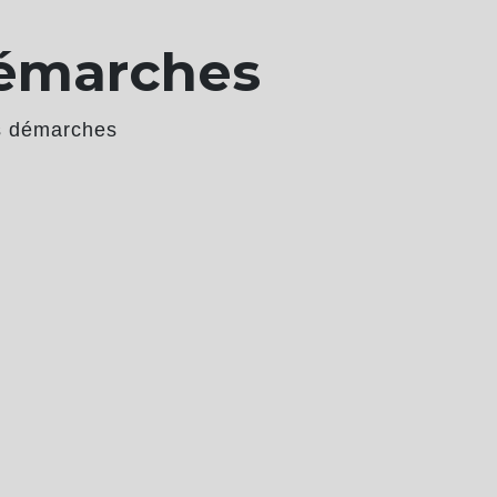
démarches
s démarches