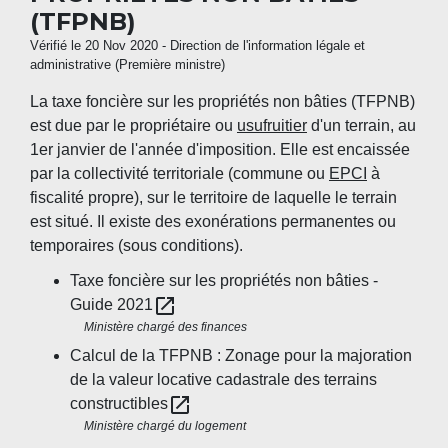
(TFPNB)
Vérifié le 20 Nov 2020 - Direction de l'information légale et
administrative (Première ministre)
La taxe foncière sur les propriétés non bâties (TFPNB)
est due par le propriétaire ou
usufruitier
d'un terrain, au
1
er
janvier de l'année d'imposition. Elle est encaissée
par la collectivité territoriale (commune ou
EPCI
à
fiscalité propre), sur le territoire de laquelle le terrain
est situé. Il existe des exonérations permanentes ou
temporaires (sous conditions).
Taxe foncière sur les propriétés non bâties -
open_in_new
Guide 2021
Ministère chargé des finances
Calcul de la TFPNB : Zonage pour la majoration
de la valeur locative cadastrale des terrains
open_in_new
constructibles
Ministère chargé du logement