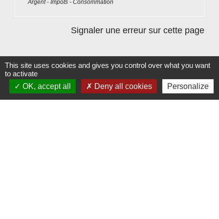
Argent - Impôts - Consommation
Signaler une erreur sur cette page
This site uses cookies and gives you control over what you want
to activate
OK, accept all
Deny all cookies
Personalize
Contacts
Commune de Beauvoir
1 place Beauvoir
60120 Beauvoir - FRANCE
+33 3 44 80 12 82
Contact par formulaire
Mentions légales
-
Politique de confidentialité
-
Accessibilité
-
Plan du site
-
Gestion des cookies