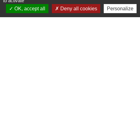
Signaler une erreur sur cette page
to activate
OK, accept all
Deny all cookies
Personalize
Contacts
Commune de Beauvoir
1 place Beauvoir
60120 Beauvoir - FRANCE
+33 3 44 80 12 82
Contact par formulaire
Mentions légales
-
Politique de confidentialité
-
Accessibilité
-
Plan du site
-
Gestion des cookies