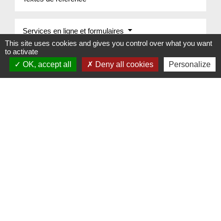
Services en ligne et formulaires
This site uses cookies and gives you control over what you want
to activate
Questions ? Réponses !
OK, accept all
Deny all cookies
Personalize
Comment obtenir un extrait K ou Kbis ?
Et aussi
Création d'entreprise : choisir et protéger la
dénomination de l'entreprise
Étapes de vie
Signaler une erreur sur cette page