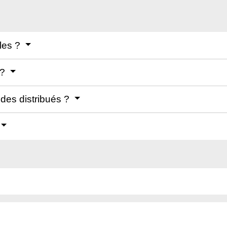
bles ?
 ?
des distribués ?