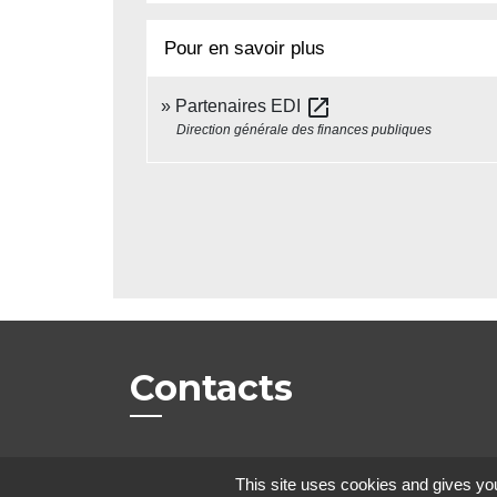
Pour en savoir plus
open_in_new
Partenaires EDI
Direction générale des finances publiques
Contacts
Commune de Beauvoir
This site uses cookies and gives you
1 place Beauvoir