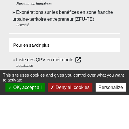
Ressources humaines
Exonérations sur les bénéfices en zone franche
urbaine-territoire entrepreneur (ZFU-TE)
Fiscalité
Pour en savoir plus
open_in_new
Liste des QPV en métropole
Legifrance
Liste des QPV dans les départements d'outre-mer,
This site uses cookies and gives you control over what you want
to activate
open_in_new
à Saint-Martin et en Polynésie française
OK, accept all
Deny all cookies
Personalize
Legifrance
Signaler une erreur sur cette page