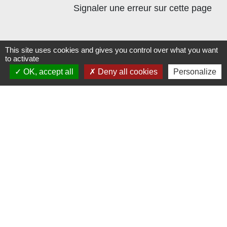
Signaler une erreur sur cette page
This site uses cookies and gives you control over what you want
to activate
Contacts
OK, accept all
Deny all cookies
Personalize
Commune de Beauvoir
1 place Beauvoir
60120 Beauvoir - FRANCE
+33 3 44 80 12 82
Contact par formulaire
Mentions légales
-
Politique de confidentialité
-
Accessibilité
-
Plan du site
-
Gestion des cookies