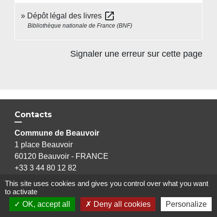
open_in_new
Dépôt légal des livres
Bibliothèque nationale de France (BNF)
Signaler une erreur sur cette page
Contacts
Commune de Beauvoir
1 place Beauvoir
60120 Beauvoir - FRANCE
+33 3 44 80 12 82
Contact par formulaire
This site uses cookies and gives you control over what you want
to activate
OK, accept all
Deny all cookies
Personalize