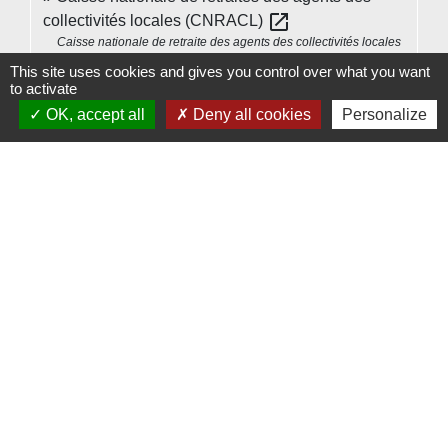
open_in_new
collectivités locales (CNRACL)
Caisse nationale de retraite des agents des collectivités locales
(CNRACL)
This site uses cookies and gives you control over what you want
to activate
Signaler une erreur sur cette page
OK, accept all
Deny all cookies
Personalize
Contacts
Commune de Beauvoir
1 place Beauvoir
60120 Beauvoir - FRANCE
+33 3 44 80 12 82
Contact par formulaire