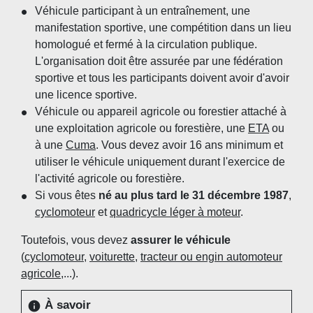
Véhicule participant à un entraînement, une
manifestation sportive, une compétition dans un lieu
homologué et fermé à la circulation publique.
L'organisation doit être assurée par une fédération
sportive et tous les participants doivent avoir d'avoir
une licence sportive.
Véhicule ou appareil agricole ou forestier attaché à
une exploitation agricole ou forestière, une
ETA
ou
à une
Cuma
. Vous devez avoir 16 ans minimum et
utiliser le véhicule uniquement durant l'exercice de
l'activité agricole ou forestière.
Si vous êtes
né au plus tard le 31 décembre 1987
,
cyclomoteur
et
quadricycle léger à moteur
.
Toutefois, vous devez
assurer le véhicule
(
cyclomoteur
,
voiturette
,
tracteur ou engin automoteur
agricole
,...).
À savoir
info