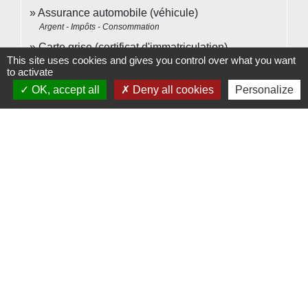
Assurance automobile (véhicule)
Argent - Impôts - Consommation
Carte grise (certificat d'immatriculation)
This site uses cookies and gives you control over what you want
Transports - Mobilité
to activate
Sport
OK, accept all
Deny all cookies
Personalize
Loisirs - Sports - Culture
BSR correspondant à la catégorie AM du permis
de conduire
Transports - Mobilité
Signaler une erreur sur cette page
Contacts
Commune de Beauvoir