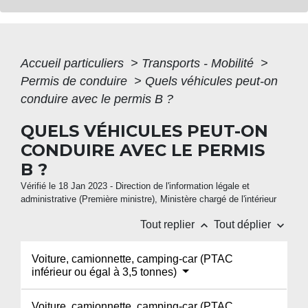
Accueil particuliers
>
Transports - Mobilité
>
Permis de conduire
>
Quels véhicules peut-on
conduire avec le permis B ?
QUELS VÉHICULES PEUT-ON
CONDUIRE AVEC LE PERMIS
B ?
Vérifié le 18 Jan 2023 - Direction de l'information légale et
administrative (Première ministre), Ministère chargé de l'intérieur
keyboard_arrow_up
keyboard_arrow_down
Tout replier
Tout déplier
Voiture, camionnette, camping-car (PTAC
inférieur ou égal à 3,5 tonnes)
Voiture, camionnette, camping-car (PTAC