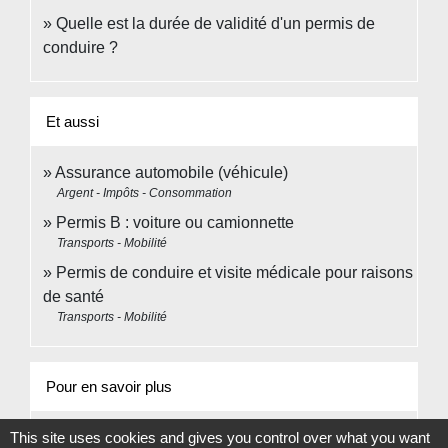
Quelle est la durée de validité d'un permis de
conduire ?
Et aussi
Assurance automobile (véhicule)
Argent - Impôts - Consommation
Permis B : voiture ou camionnette
Transports - Mobilité
Permis de conduire et visite médicale pour raisons
de santé
Transports - Mobilité
Pour en savoir plus
open_in_new
École de conduite labellisée
This site uses cookies and gives you control over what you want