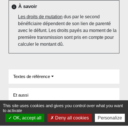
À savoir
info
Les droits de mutation
dus par le second
bénéficiaire dépendent de son lien de parenté
avec le défunt. Les droits payés au moment de la
première transmission sont pris en compte pour
calculer le montant dû.
Textes de référence
Et aussi
This site uses cookies and gives you control over what you want
Préparer sa succession : donation
to activate
Famille - Scolarité
OK, accept all
Deny all cookies
Personalize
Testament