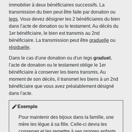
immobilier à deux bénéficiaires successifs. La
transmission du bien peut être faite par donation ou
legs
. Vous devez désigner les 2 bénéficiaires du bien
dans l'acte de donation ou le testament. Au décès du
1
er
bénéficiaire, le bien est transmis au 2
nd
bénéficiaire. La transmission peut être
graduelle
ou
résiduelle
.
Dans le cas d'une donation ou d'un legs
graduel
,
l'acte de donation ou le testament oblige le 1
er
bénéficiaire à conserver les biens transmis. Au
moment de son décès, il transmet les biens à un 2
nd
bénéficiaire que vous avez préalablement désigné
dans l'acte.
Exemple
edit
Pour maintenir des bijoux dans la famille, une
mère les lègue à sa fille. Celle-ci devra les
conserver et les remettre à ses propres enfants.