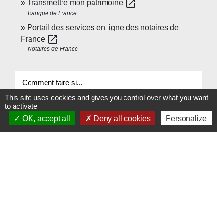
open_in_new
Transmettre mon patrimoine
Banque de France
Portail des services en ligne des notaires de
open_in_new
France
Notaires de France
Comment faire si...
This site uses cookies and gives you control over what you want
to activate
J'organise ma succession
OK, accept all
Deny all cookies
Personalize
Signaler une erreur sur cette page
Contacts
Commune de Beauvoir