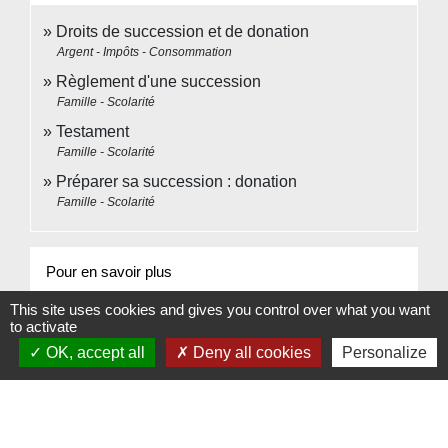
Droits de succession et de donation
Argent - Impôts - Consommation
Règlement d'une succession
Famille - Scolarité
Testament
Famille - Scolarité
Préparer sa succession : donation
Famille - Scolarité
Pour en savoir plus
This site uses cookies and gives you control over what you want
Portail des services en ligne des notaires de
to activate
open_in_new
France
OK, accept all
Deny all cookies
Personalize
Notaires de France
Signaler une erreur sur cette page