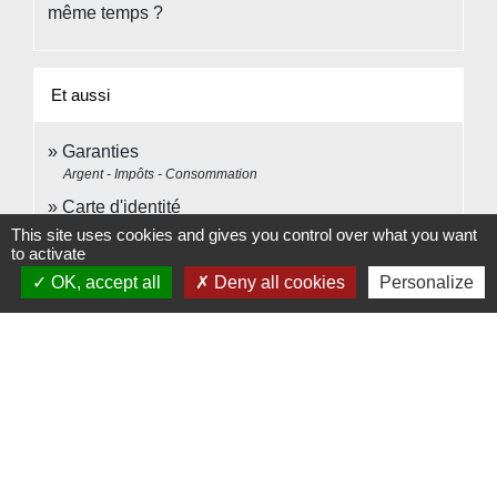
même temps ?
Et aussi
Garanties
Argent - Impôts - Consommation
Carte d'identité
Papiers - Citoyenneté - Élections
This site uses cookies and gives you control over what you want
to activate
Passeport
OK, accept all
Deny all cookies
Personalize
Papiers - Citoyenneté - Élections
Certificat de nationalité française (CNF)
Papiers - Citoyenneté - Élections
Copie certifiée conforme d'un document délivré par
une administration
Papiers - Citoyenneté - Élections
Légalisation ou apostille d'un document français
pour une autorité étrangère