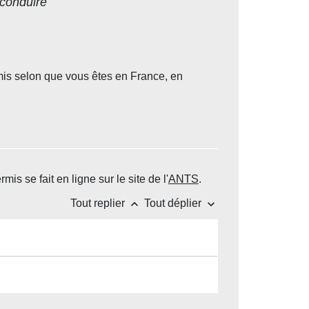
 conduire
is selon que vous êtes en France, en
s se fait en ligne sur le site de l'
ANTS
.
keyboard_arrow_up
keyboard_arrow_down
Tout replier
Tout déplier