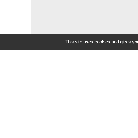
This site uses cookies and gives you
Contacts
Commune de Beauvoir
1 place Beauvoir
60120 Beauvoir - FRANCE
+33 3 44 80 12 82
Contact par formulaire