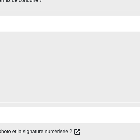
ermis de conduire ?
open_in_new
 photo et la signature numérisée ?