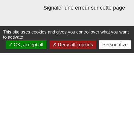
Signaler une erreur sur cette page
This site uses cookies and gives you control over what you want
to activate
OK, accept all
Deny all cookies
Personalize
Contacts
Commune de Beauvoir
1 place Beauvoir
60120 Beauvoir - FRANCE
+33 3 44 80 12 82
Contact par formulaire
Mentions légales
-
Politique de confidentialité
-
Accessibilité
-
Plan du site
-
Gestion des cookies