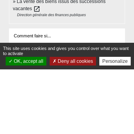
La vente des biens issus des successions
open_in_new
vacantes
Direction générale des finances publiques
Comment faire si...
This site uses cookies and gives you control over what you want
Un proche est décédé
to activate
OK, accept all
Deny all cookies
Personalize
Signaler une erreur sur cette page
Contacts
Commune de Beauvoir
1 place Beauvoir
60120 Beauvoir - FRANCE