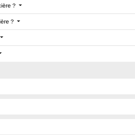
cière ?
ière ?