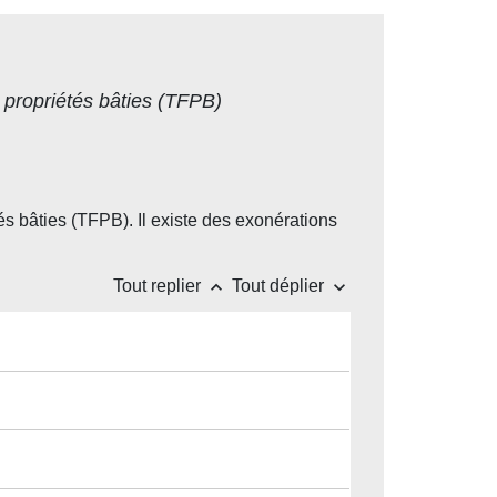
s propriétés bâties (TFPB)
és bâties (TFPB). Il existe des exonérations
keyboard_arrow_up
keyboard_arrow_down
Tout replier
Tout déplier