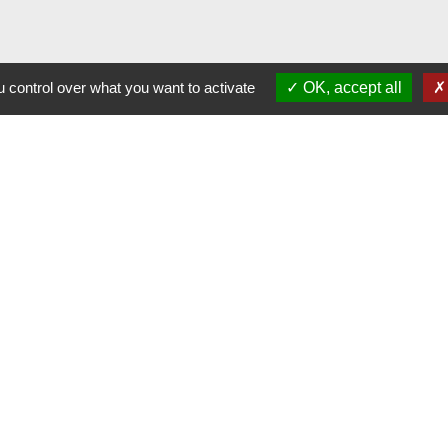
 control over what you want to activate
OK, accept all
alité
-
Accessibilité
-
Plan du site
-
Gestion des cookie