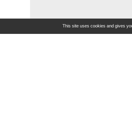
This site uses cookies and gives you
Contacts
Commune de Beauvoir
1 place Beauvoir
60120 Beauvoir - FRANCE
+33 3 44 80 12 82
Contact par formulaire
Mentions légales
-
Politique de confidenti