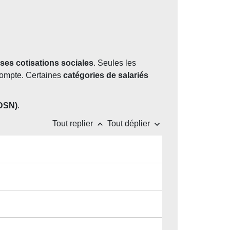
 ses cotisations sociales
. Seules les
compte. Certaines
catégories de salariés
(DSN)
.
keyboard_arrow_up
keyboard_arrow_down
Tout replier
Tout déplier