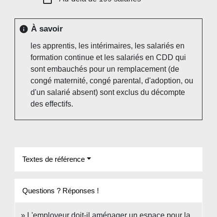
À savoir
info
les apprentis, les intérimaires, les salariés en
formation continue et les salariés en CDD qui
sont embauchés pour un remplacement (de
congé maternité, congé parental, d'adoption, ou
d'un salarié absent) sont exclus du décompte
des effectifs.
Textes de référence
Questions ? Réponses !
L'employeur doit-il aménager un espace pour la