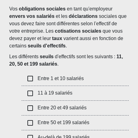
Vos
obligations sociales
en tant qu'employeur
envers vos salariés
et les
déclarations
sociales que
vous devez faire sont différentes selon l'effectif de
votre entreprise. Les
cotisations sociales
que vous
devez payer et leur
taux
varient aussi en fonction de
certains
seuils d'effectifs
.
Les différents
seuils
d'effectifs sont les suivants :
11,
20, 50 et 199 salariés
.
check_box_outline_blank
Entre 1 et 10 salariés
check_box_outline_blank
11 à 19 salariés
check_box_outline_blank
Entre 20 et 49 salariés
check_box_outline_blank
Entre 50 et 199 salariés
check_box_outline_blank
Au-delà de 199 salariés