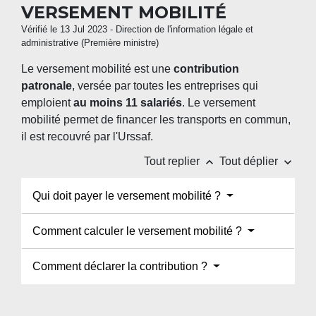
VERSEMENT MOBILITÉ
Vérifié le 13 Jul 2023 - Direction de l'information légale et
administrative (Première ministre)
Le versement mobilité est une
contribution
patronale
, versée par toutes les entreprises qui
emploient
au moins 11 salariés
. Le versement
mobilité permet de financer les transports en commun,
il est recouvré par l'Urssaf.
keyboard_arrow_up
keyboard_arrow_down
Tout replier
Tout déplier
Qui doit payer le versement mobilité ?
Comment calculer le versement mobilité ?
Comment déclarer la contribution ?