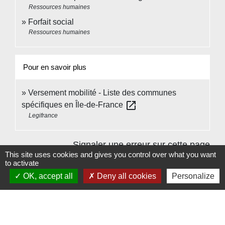
Ressources humaines
Forfait social
Ressources humaines
Pour en savoir plus
Versement mobilité - Liste des communes
open_in_new
spécifiques en Île-de-France
Legifrance
Signaler une erreur sur cette page
This site uses cookies and gives you control over what you want
to activate
OK, accept all
Deny all cookies
Personalize
Contacts