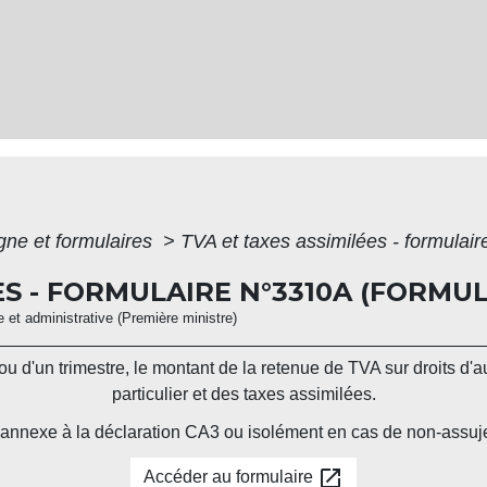
igne et formulaires
>
TVA et taxes assimilées - formulai
ES - FORMULAIRE N°3310A (FORMUL
le et administrative (Première ministre)
ou d'un trimestre, le montant de la retenue de TVA sur droits d'
particulier et des taxes assimilées.
 annexe à la déclaration CA3 ou isolément en cas de non-assuj
open_in_new
Accéder au formulaire