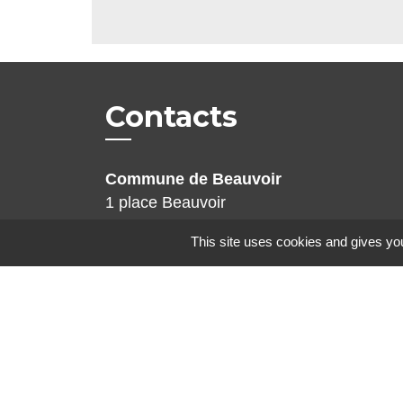
Contacts
Commune de Beauvoir
1 place Beauvoir
60120 Beauvoir - FRANCE
This site uses cookies and gives you
+33 3 44 80 12 82
Contact par formulaire
Mentions légales
-
Politique de confidenti