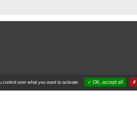
 control over what you want to activate
OK, accept all
alité
-
Accessibilité
-
Plan du site
-
Gestion des cookie